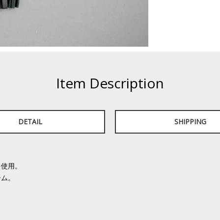
Item Description
DETAIL
SHIPPING
を使用。
テム。