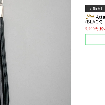
Rich I
Att
(BLACK)
9,900円(税