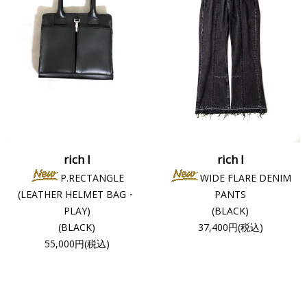
rich I
rich I
P.RECTANGLE
WIDE FLARE DENIM
(LEATHER HELMET BAG・
PANTS
PLAY)
(BLACK)
(BLACK)
37,400円(税込)
55,000円(税込)