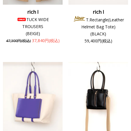
rich I
rich I
TUCK WIDE
T.Rectangle(Leather
TROUSERS
Helmet Bag Tote)
(BEIGE)
(BLACK)
37,840円(税込)
59,400円(税込)
47,300円(税込)