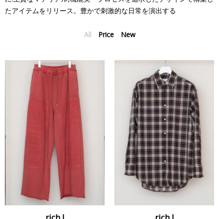
たアイテムをリリース。豊かで刺激的な日常を演出する
All
Price
New
rich I
rich I