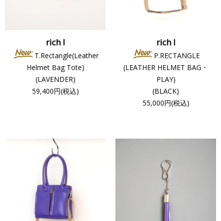
rich I
rich I
T.Rectangle(Leather
P.RECTANGLE
Helmet Bag Tote)
(LEATHER HELMET BAG・
(LAVENDER)
PLAY)
59,400円(税込)
(BLACK)
55,000円(税込)