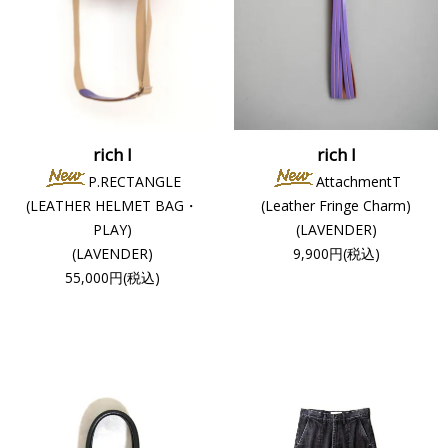
rich I
rich I
P.RECTANGLE
AttachmentT
(LEATHER HELMET BAG・
(Leather Fringe Charm)
PLAY)
(LAVENDER)
(LAVENDER)
9,900円(税込)
55,000円(税込)