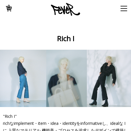
0
Rich I
"Rich I"
richなimplement・item・idea・identityをinformativeし、idealな I
に.上質なマテリアル,機能美・プロセスを追求したデザインで構築し