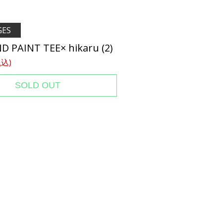
GES
D PAINT TEE× hikaru (2)
税込)