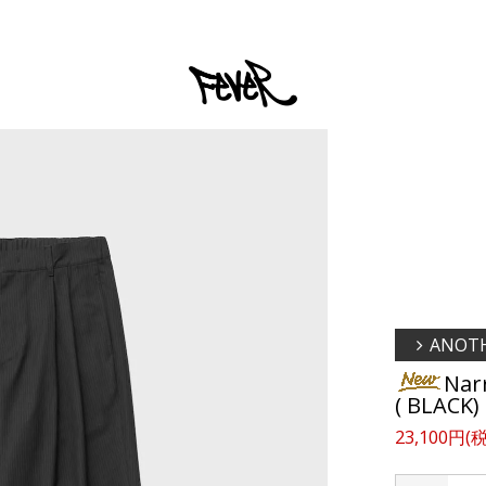
ANOTH
Nar
( BLACK)
23,100円(