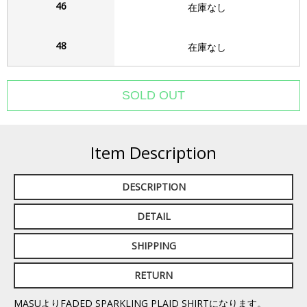
46
在庫なし
48
在庫なし
Item Description
DESCRIPTION
DETAIL
SHIPPING
RETURN
MASUよりFADED SPARKLING PLAID SHIRTになります。