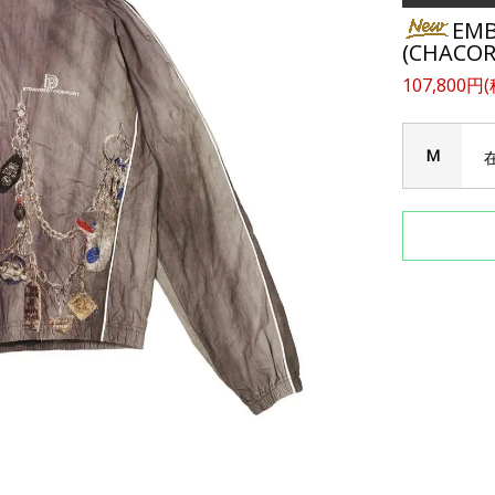
EMB
(CHACOR
107,800円
M