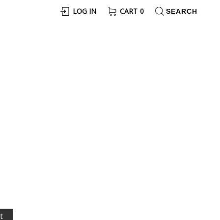
LOG IN
CART
0
t