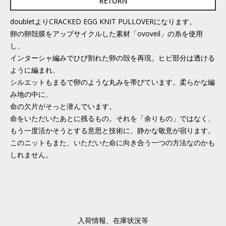
RETURN
doubletよりCRACKED EGG KNIT PULLOVERになります。
卵の卵殻膜をアップサイクルした素材「ovoveil」の糸を使用
し、
インターシャ編みでひび割れた卵の殻を再現。ヒビ部分は透ける
ように編まれ、
シルエットもまるで卵のような丸みを帯びています。柔らかな編
み地の中に、
命の欠片がそっと潜んでいます。
命をいただいたあとに残るもの。それを「余りもの」ではなく、
もう一度活かそうとする意思と技術に、静かな敬意が宿ります。
このニットもまた、いただいた命に向き合う一つの方法なのかも
しれません。
入荷情報、在庫状況等