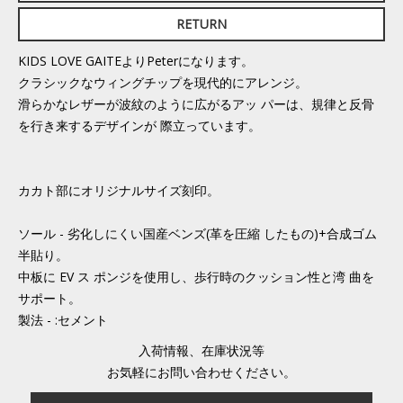
RETURN
KIDS LOVE GAITEよりPeterになります。
クラシックなウィングチップを現代的にアレンジ。
滑らかなレザーが波紋のように広がるアッ パーは、規律と反骨
を行き来するデザインが 際立っています。
カカト部にオリジナルサイズ刻印。
ソール - 劣化しにくい国産ベンズ(革を圧縮 したもの)+合成ゴム
半貼り。
中板に EV ス ポンジを使用し、歩行時のクッション性と湾 曲を
サポート。
製法 - :セメント
入荷情報、在庫状況等
お気軽にお問い合わせください。