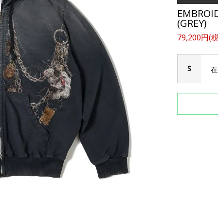
EMBROID
(GREY)
79,200円(
S
在