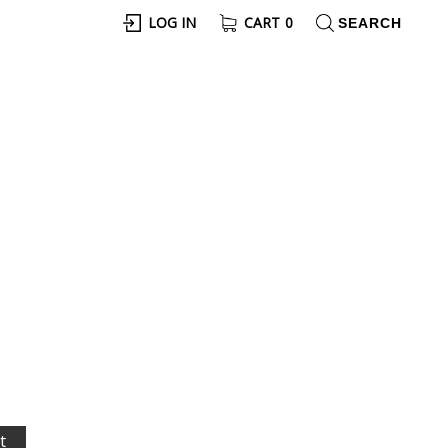
LOG IN
CART
0
t