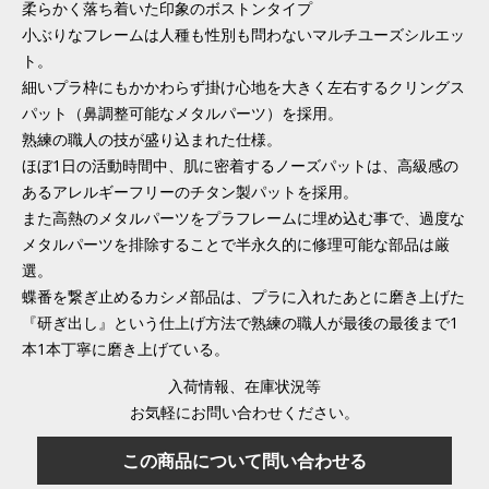
柔らかく落ち着いた印象のボストンタイプ
小ぶりなフレームは人種も性別も問わないマルチユーズシルエッ
ト。
細いプラ枠にもかかわらず掛け心地を大きく左右するクリングス
パット（鼻調整可能なメタルパーツ）を採用。
熟練の職人の技が盛り込まれた仕様。
ほぼ1日の活動時間中、肌に密着するノーズパットは、高級感の
あるアレルギーフリーのチタン製パットを採用。
また高熱のメタルパーツをプラフレームに埋め込む事で、過度な
メタルパーツを排除することで半永久的に修理可能な部品は厳
選。
蝶番を繋ぎ止めるカシメ部品は、プラに入れたあとに磨き上げた
『研ぎ出し』という仕上げ方法で熟練の職人が最後の最後まで1
本1本丁寧に磨き上げている。
入荷情報、在庫状況等
お気軽にお問い合わせください。
この商品について問い合わせる