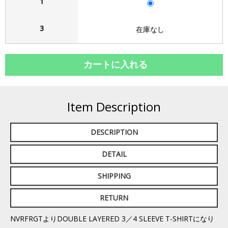
1
3
在庫なし
Item Description
DESCRIPTION
DETAIL
SHIPPING
RETURN
NVRFRGTよりDOUBLE LAYERED 3／4 SLEEVE T-SHIRTになり