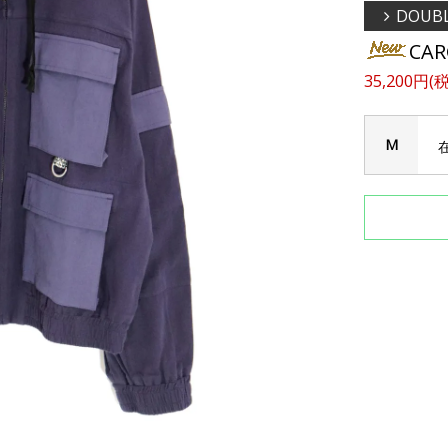
DOUBL
CAR
35,200円(
M