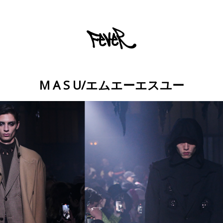
M A S U/エムエーエスユー