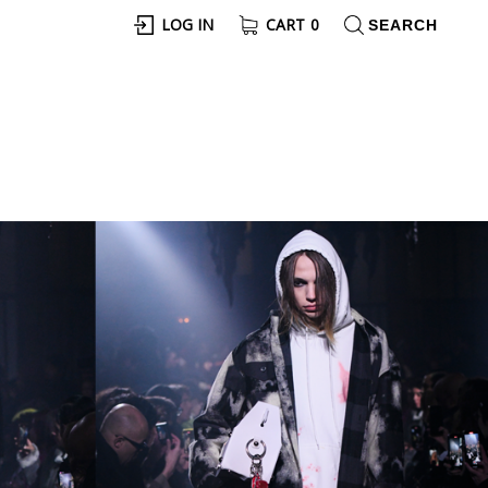
LOG IN
CART
0