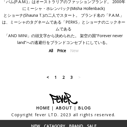
「パム(P.A.M.)」はオーストラリアのファッションブランド。 2000年
にミーシャ・ホレンバック(Misha Hollenback)
とショーナ(Shauna T.)の二人でスタート。 ブランド名の「P.A.M.」
は、ミーシャのタグネームである「PERKS」とショーナのニックネー
ムである
「AND MINI」の頭文字から決められた。 架空の国“Forever never
land”への逃避行をブランドコンセプトにしている。
All
Price
New
<
1
2
3
>
HOME
|
ABOUT
|
BLOG
Copyright fever LTD. 2023 all rights reserved.
NEW
CATAGORY
BRAND
SALE